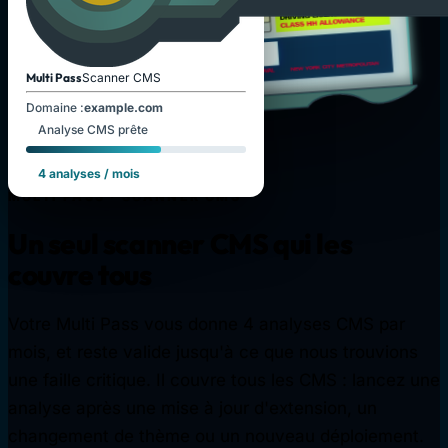
Multi Pass
Scanner CMS
Domaine :
example.com
Analyse CMS prête
4 analyses / mois
MULTI PASS · SCANNER CMS
Un seul scanner CMS qui les
couvre tous
Votre Multi Pass vous donne 4 analyses CMS par
mois, et reste valide jusqu'à ce que nous trouvions
une faille critique. Il couvre tous les CMS : lancez une
analyse après une mise à jour d'extension, un
changement de thème ou un nouveau déploiement.