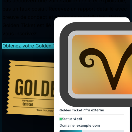
pas découvert une vulnérabilité réelle et exploitable,
pas un faux positif. Recevez un rapport détaillé avec
preuve de concept et pistes de remédiation. Votre
Golden Ticket est lié au domaine avec lequel vous
vous inscrivez.
Obtenez votre Golden Ticket
Golden Ticket
Infra externe
Statut :
Actif
Domaine :
example.com