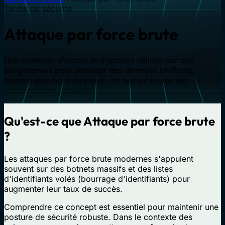
Terme de sécurité
Attaque par force brute
Une méthode d'essais et d'erreurs utilisée par des
programmes pour décoder des données chiffrées,
comme des mots de passe, en testant toutes les
combinaisons possibles.
Qu'est-ce que Attaque par force brute
?
Les attaques par force brute modernes s'appuient
souvent sur des botnets massifs et des listes
d'identifiants volés (bourrage d'identifiants) pour
augmenter leur taux de succès.
Comprendre ce concept est essentiel pour maintenir une
posture de sécurité robuste. Dans le contexte des