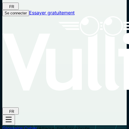
FR
Essayer gratuitement
Se connecter
FR
Glossaire Cyber
/
Attaque par force brute